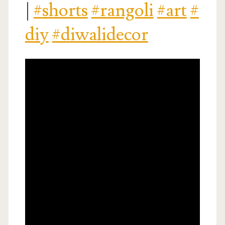
|
#shorts
#rangoli
#art
#
diy
#diwalidecor