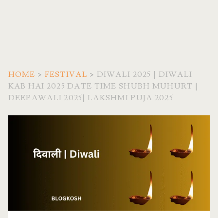
HOME
>
FESTIVAL
>
DIWALI 2025 | DIWALI
KAB HAI 2025 DATE TIME SHUBH MUHURT |
DEEPAWALI 2025| LAKSHMI PUJA 2025