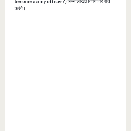
become a army officer
?) निम्नलिखित विषयो पर बात
करेंगे।