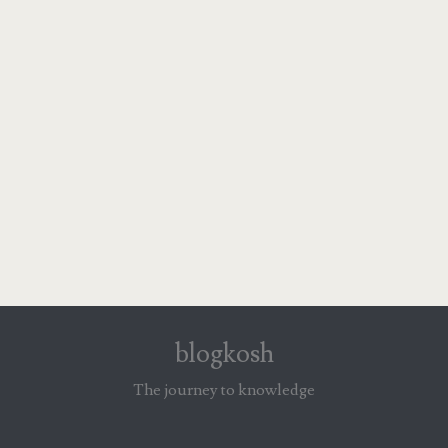
blogkosh
The journey to knowledge