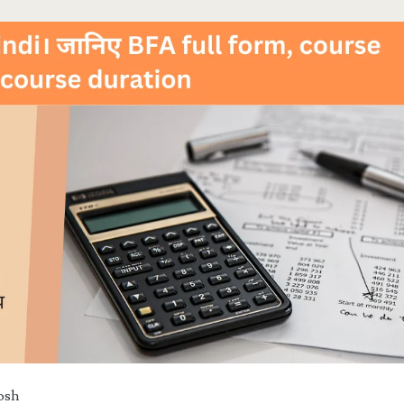
>
osh