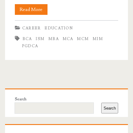
BCA
Read More
kya
CAREER
EDUCATION
hai?
BCA
ISM
MBA
MCA
MCM
MIM
|
PGDCA
BCA
ke
baad
Primary
kya
kare?
Sidebar
Search
Search