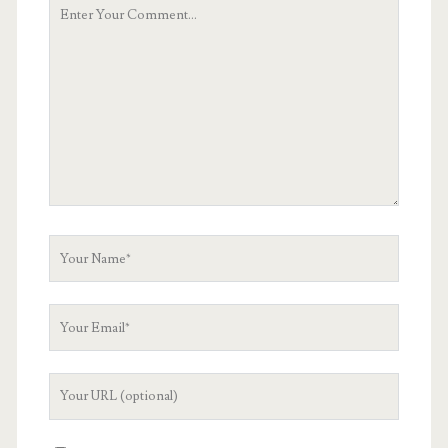
Your
Comment
Your
Name
Your
Email
Your
Website
URL